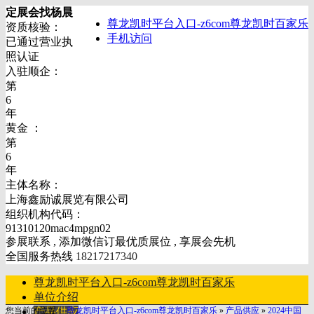
定展会找杨晨
尊龙凯时平台入口-z6com尊龙凯时百家乐
资质核验：
手机访问
已通过营业执
照认证
入驻顺企：
第
6
年
黄金 ：
第
6
年
主体名称：
上海鑫励诚展览有限公司
组织机构代码：
91310120mac4mpgn02
参展联系 , 添加微信订最优质展位 , 享展会先机
全国服务热线
18217217340
尊龙凯时平台入口-z6com尊龙凯时百家乐
单位介绍
您当前的位置：
产品供应
尊龙凯时平台入口-z6com尊龙凯时百家乐
»
产品供应
»
2024中国