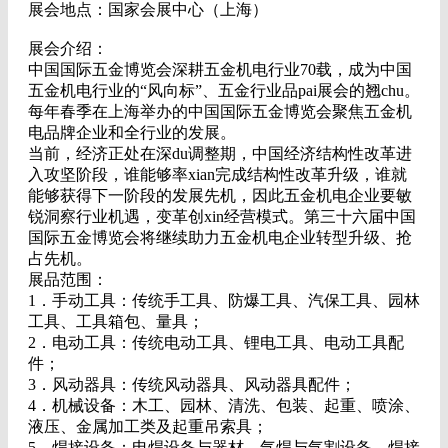
展会地点：国家会展中心（上海）
展会介绍：
中国国际五金博览会深耕五金机电行业70载，成为中国
五金机电行业的“风向标”、五金行业品pai展会的翘chu。
每年春季在上海举办的中国国际五金博览会聚焦五金机
电品牌企业和全行业的发展。
当前，经济正处在深du调整期，中国经济结构性改革进
入攻坚阶段，谁能够率xian完成结构性改革升级，谁就
能够获得下一阶段的发展先机，因此五金机电企业要敏
锐洞察行业机遇，变革创xin经营模式。第三十六届中国
国际五金博览会将继续助力五金机电企业转型升级、抢
占先机。
展品范围：
1．手动工具：传统手工具、防爆工具、汽保工具、园林
工具、工具箱包、量具；
2．电动工具：传统电动工具、锂电工具、电动工具配
件；
3．风动器具：传统风动器具、风动器具配件；
4．机械设备：木工、园林、清洗、包装、起重、喷涂、
液压、金属加工类及起重吊索具；
5．焊接设备：电焊设备与器材、气焊与气割设备、焊接