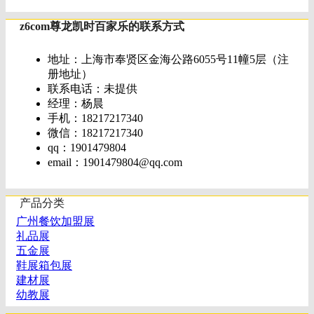
z6com尊龙凯时百家乐的联系方式
地址：上海市奉贤区金海公路6055号11幢5层（注
册地址）
联系电话：未提供
经理：杨晨
手机：18217217340
微信：18217217340
qq：1901479804
email：
1901479804@qq.com
产品分类
广州餐饮加盟展
礼品展
五金展
鞋展箱包展
建材展
幼教展