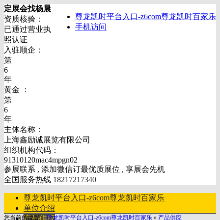
定展会找杨晨
尊龙凯时平台入口-z6com尊龙凯时百家乐
资质核验：
手机访问
已通过营业执
照认证
入驻顺企：
第
6
年
黄金 ：
第
6
年
主体名称：
上海鑫励诚展览有限公司
组织机构代码：
91310120mac4mpgn02
参展联系 , 添加微信订最优质展位 , 享展会先机
全国服务热线
18217217340
尊龙凯时平台入口-z6com尊龙凯时百家乐
单位介绍
您当前的位置：
产品供应
尊龙凯时平台入口-z6com尊龙凯时百家乐
»
产品供应