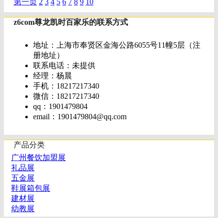
第一页
2
3
4
5
6
7
8
9
10
z6com尊龙凯时百家乐的联系方式
地址：上海市奉贤区金海公路6055号11幢5层（注
册地址）
联系电话：未提供
经理：杨晨
手机：18217217340
微信：18217217340
qq：1901479804
email：
1901479804@qq.com
产品分类
广州餐饮加盟展
礼品展
五金展
鞋展箱包展
建材展
幼教展