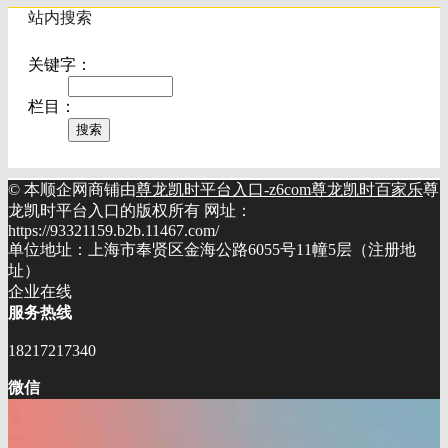
站内搜索
关键字：
栏目：
© 本顺企网商铺由
尊龙凯时平台入口-z6com尊龙凯时百家乐
尊
龙凯时平台入口的版权所有 网址：
https://93321159.b2b.11467.com/
单位地址：上海市奉贤区金海公路6055号11幢5层（注册地
址）
企业在线
服务热线
18217217340
微信