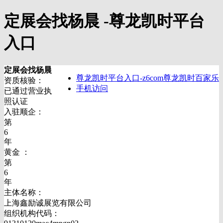
定展会找杨晨 -尊龙凯时平台
入口
定展会找杨晨
尊龙凯时平台入口-z6com尊龙凯时百家乐
资质核验：
手机访问
已通过营业执
照认证
入驻顺企：
第
6
年
黄金 ：
第
6
年
主体名称：
上海鑫励诚展览有限公司
组织机构代码：