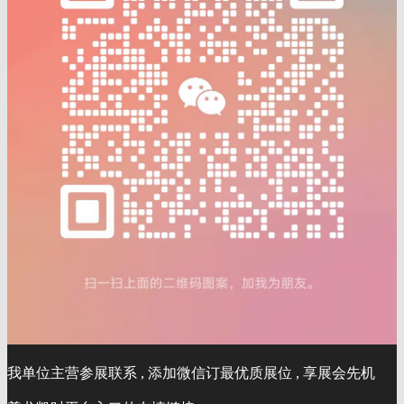
我单位主营参展联系 , 添加微信订最优质展位 , 享展会先机