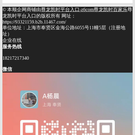
© 本顺企网商铺由
尊龙凯时平台入口-z6com尊龙凯时百家乐
尊
龙凯时平台入口的版权所有 网址：
https://93321159.b2b.11467.com/
单位地址：上海市奉贤区金海公路6055号11幢5层（注册地
址）
企业在线
服务热线
18217217340
微信