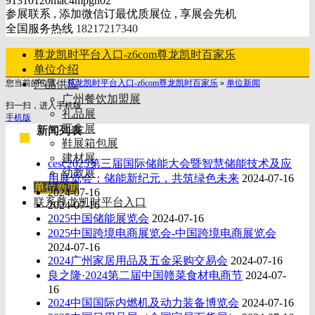
91310120mac4mpgn02
参展联系 , 添加微信订最优质展位 , 享展会先机
全国服务热线
18217217340
尊龙凯时平台入口-z6com尊龙凯时百家乐
单位介绍
您当前的位置：
产品供应
尊龙凯时平台入口-z6com尊龙凯时百家乐
»
单位新闻
广州餐饮加盟展
扫一扫，进入手机版
礼品展
手机版
五金展
新闻列表
鞋展箱包展
建材展
cesc2025第三届国际储能大会暨智慧储能技术及应
幼教展
用展览会：储能新纪元，共筑绿色未来
2024-07-16
单位新闻
2024-07-16
联系尊龙凯时平台入口
2024-07-16
2025中国储能展览会
2024-07-16
2025中国跨境电商展览会-中国跨境电商展览会
2024-07-16
2024广州家居用品及五金采购交易会
2024-07-16
良之隆·2024第二届中国赣菜食材电商节
2024-07-
16
2024中国国际内燃机及动力装备博览会
2024-07-16