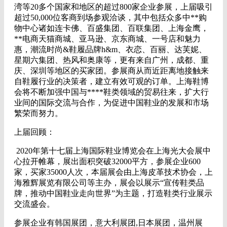
湾等20多个国家和地区的超过800家企业参展，上届吸引
超过50,000位客商到场参观洽谈，其中包括众多中**购
物中心诸如连卡佛、百盛集团、百联集团、上海金鹰，
**电商天猫商城、亚马逊、京东商城、一号店和魅力
惠，潮流时尚&鞋履品牌h&m、衣恋、百丽、达芙妮、
星期六集团、热风和奥康等，更有来自广州，成都、重
庆、深圳等地区的买家团。参展商从而近距离地接触来
自鞋履行业的决策者，建立有效可观的订单。上海鞋博
会将不断加强中国与****鞋类领域的贸易往来，扩大行
业间的国际交流与合作，为促进中国鞋业的发展和市场
繁荣而努力。
上届回顾：
2020年第十七届上海国际鞋业博览会在上海光大会展中
心拉开帷幕，展出面积突破32000平方，参展企业600
家，买家35000人次，本届展会由上海皮革技术协会，上
海雅辉展览有限公司等主办，展会以展示“宣传鞋类品
牌，推动中国鞋业走向世界”为主题，打造鞋类行业展示
交流盛会。
参展企业有韩国展团，意大利展团,日本展团，温州展