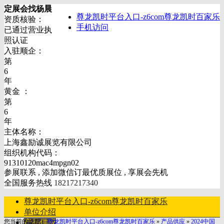
定展会找杨晨
尊龙凯时平台入口-z6com尊龙凯时百家乐
资质核验：
手机访问
已通过营业执
照认证
入驻顺企：
第
6
年
黄金 ：
第
6
年
主体名称：
上海鑫励诚展览有限公司
组织机构代码：
91310120mac4mpgn02
参展联系 , 添加微信订最优质展位 , 享展会先机
全国服务热线
18217217340
尊龙凯时平台入口-z6com尊龙凯时百家乐
单位介绍
您当前的位置：
产品供应
尊龙凯时平台入口-z6com尊龙凯时百家乐
»
产品供应
»
2024中国