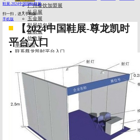
鞋展-2024中国国际鞋展
广州餐饮加盟展
礼品展
扫一扫，进入手机版
五金展
手机版
鞋展箱包展
【2024中国鞋展-尊龙凯时
建材展
幼教展
平台入口
单位新闻
联系尊龙凯时平台入口