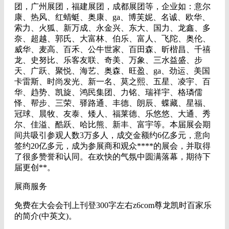
团，广州展团，福建展团，成都展团等，企业如：意尔
康、热风、红蜻蜓、奥康、ga、博芙妮、名诚、欧华、
索力、火狐、新万成、永金兴、东大、国力、龙鑫、多
奈、超越、郭氏、大富林、伯乐、富人、飞陀、奥伦、
威华、麦高、百禾、公牛世家、百田森、昕楷昌、千禧
龙、史努比、乐客友联、奇美、万象、三水益盛、步
天、广跃、聚悦、海艺、奥森、旺盈、ga、劲运、美国
卡雷斯、时尚发光、新一名、莫之熙、五星、凌宇、百
华、趋势、凯旋、鸿民集团、力铭、瑞祥宇、格璘儒
怿、帮步、三荣、驿路通、丰德、朗辰、蝶藏、星福、
冠球、晨牧、友泰、矮人、福莱德、乐悠悠、大通、秀
尔、佳溢、酷跃、哈比熊、新丰、富宇等。本届展会期
间共吸引参观人数3万多人，成交金额约6亿多元，意向
签约20亿多元，成为参展商和观众****的展会，并取得
了很多赞誉和认同。在欢快的气氛中圆满落幕，期待下
届更创**。
展商服务
免费在大会会刊上刊登300字左右z6com尊龙凯时百家乐
的简介(中英文)。