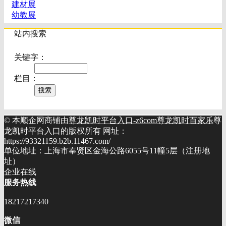
建材展
幼教展
站内搜索
关键字：
栏目：
© 本顺企网商铺由
尊龙凯时平台入口-z6com尊龙凯时百家乐
尊
龙凯时平台入口的版权所有 网址：
https://93321159.b2b.11467.com/
单位地址：上海市奉贤区金海公路6055号11幢5层（注册地
址）
企业在线
服务热线
18217217340
微信