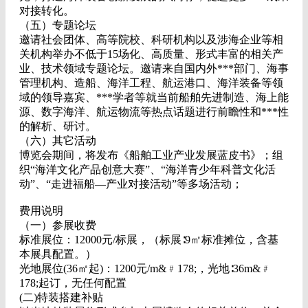
对接转化。
（五）专题论坛
邀请社会团体、高等院校、科研机构以及涉海企业等相
关机构举办不低于15场化、高质量、形式丰富的相关产
业、技术领域专题论坛。邀请来自国内外***部门、海事
管理机构、造船、海洋工程、航运港口、海洋装备等领
域的领导嘉宾、***学者等就当前船舶先进制造、海上能
源、数字海洋、航运物流等热点话题进行前瞻性和***性
的解析、研讨。
（六）其它活动
博览会期间，将发布《船舶工业产业发展蓝皮书》；组
织“海洋文化产品创意大赛”、“海洋青少年科普文化活
动”、“走进福船—产业对接活动”等多场活动；
费用说明
（一）参展收费
标准展位：12000元/标展，（标展∶9㎡标准摊位，含基
本展具配置。）
光地展位(36㎡起)：1200元/m&﹟178;，光地∶36m&﹟
178;起订，无任何配置
(二)特装搭建补贴