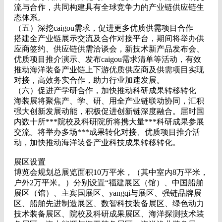
流与合作，共同构建具有全球竞争力的产业链供应链生
态体系。
（五）深挖caigou需求，促进更多优质供需项目合作
搭建全产业链展示交流及合作对接平台，期间将举办供
应商签约、供应链供需洽谈会，新技术新产品发布会、
优质项目推介演示、发布caigou需求清单等活动，有效
推动海洋装备产业链上下游优质供应商及供需项目实现
对接，高效务实合作，助力行业加速发展。
（六）促进产学研合作，加快推动科研成果转移转化
海装展将聚焦产、学、研、用全产业链联动协同，汇积
强大创新发展动能，积极促进创新链深度融合。届时国
内数十所***院校及科研院所将携大量***科研成果参展
交流。将举办多场***成果转化对接、优质项目推介活
动，加快推动海洋装备产业科技成果转移转化。
展区设置
博览会规划总展览面积10万平米，（其中室内8万平米，
户外2万平米。）分别设置“福建展区（馆）、中国船舶
展区（馆）、主宾国展区、yangqi与展区、强链品牌展
区、船舶先进制造展区、数智科技装备展区、绿色动力
技术装备展区、院校及科研成果展区、海洋探测技术装