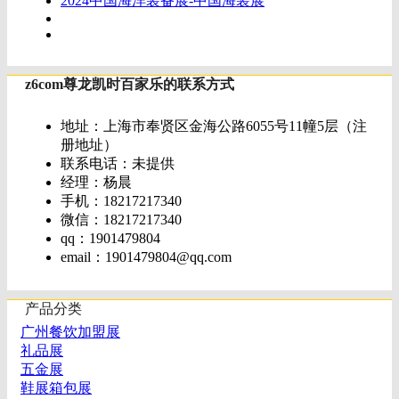
2024中国海洋装备展-中国海装展
z6com尊龙凯时百家乐的联系方式
地址：上海市奉贤区金海公路6055号11幢5层（注
册地址）
联系电话：未提供
经理：杨晨
手机：18217217340
微信：18217217340
qq：1901479804
email：
1901479804@qq.com
产品分类
广州餐饮加盟展
礼品展
五金展
鞋展箱包展