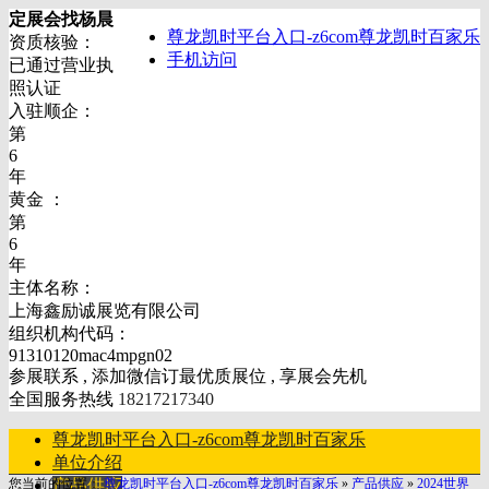
定展会找杨晨
尊龙凯时平台入口-z6com尊龙凯时百家乐
资质核验：
手机访问
已通过营业执
照认证
入驻顺企：
第
6
年
黄金 ：
第
6
年
主体名称：
上海鑫励诚展览有限公司
组织机构代码：
91310120mac4mpgn02
参展联系 , 添加微信订最优质展位 , 享展会先机
全国服务热线
18217217340
尊龙凯时平台入口-z6com尊龙凯时百家乐
单位介绍
您当前的位置：
产品供应
尊龙凯时平台入口-z6com尊龙凯时百家乐
»
产品供应
»
2024世界