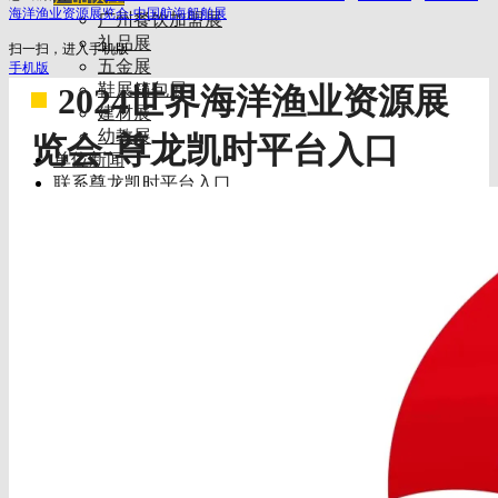
海洋渔业资源展览会-中国航海船舶展
广州餐饮加盟展
礼品展
扫一扫，进入手机版
五金展
手机版
鞋展箱包展
2024世界海洋渔业资源展
建材展
幼教展
览会-尊龙凯时平台入口
单位新闻
联系尊龙凯时平台入口