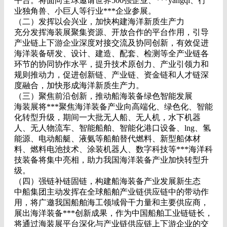
平台。将面向全球邀请世界500强企业、***yangqi、行
业独角兽、小巨人等行业***企业参展。
（二）发挥以会兴业，加快构建海洋新质生产力
充分发挥海装展聚集资源、开放合作的平台作用，引导
产业链上下游企业深度对接交流及协同创新，有效促进
海洋装备研发、设计、建造、配套、检测等全产业链各
环节的协同协作水平，提升技术原创力、产业引领力和
规则推动力，促进创新链、产业链、资金链和人才链深
度融合，加快形成海洋新质生产力。
（三）聚焦前沿创新，推动船海装备绿色智能发展
海装展将***聚焦海洋装备产业向高端化、绿色化、智能
化转型升级，期间一大批无人船、无人机，水下机器
人、无人物流车、智能船舶、智能化港口设备、lng、氢
能源、电动船艇、液氨等船舶替代燃料、新型船体材
料、燃料电池技术、涂装机器人、数字科技等***海洋科
技装备将集中亮相，助力我国海洋装备产业加快转型升
级。
（四）强链补链固链，构建船海装备产业发展新生态
中船集团主动发挥在全球船舶产业链供应链中的带动作
用，将广邀我国船舶海工领域骨干力量和主要供应商，
展出海洋装备***创新成果，作为中国船舶工业链链长，
将通过海装展平台深化与产业链供应链上下游企业的交