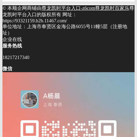
© 本顺企网商铺由
尊龙凯时平台入口-z6com尊龙凯时百家乐
尊
龙凯时平台入口的版权所有 网址：
https://93321159.b2b.11467.com/
单位地址：上海市奉贤区金海公路6055号11幢5层（注册地
址）
企业在线
服务热线
18217217340
微信