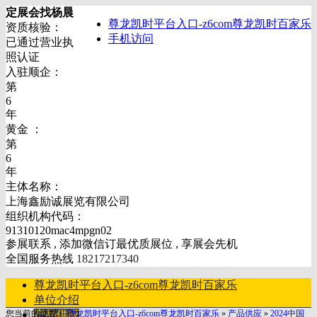
定展会找杨晨
尊龙凯时平台入口-z6com尊龙凯时百家乐
资质核验：
手机访问
已通过营业执
照认证
入驻顺企：
第
6
年
黄金 ：
第
6
年
主体名称：
上海鑫励诚展览有限公司
组织机构代码：
91310120mac4mpgn02
参展联系 , 添加微信订最优质展位 , 享展会先机
全国服务热线
18217217340
尊龙凯时平台入口-z6com尊龙凯时百家乐
单位介绍
您当前的位置：
产品供应
尊龙凯时平台入口-z6com尊龙凯时百家乐
»
产品供应
»
2024中国