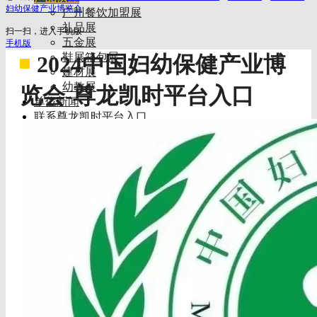
妇幼保健产业博览会
广州餐饮加盟展
礼品展
扫一扫，进入手机版
五金展
手机版
鞋展箱包展
2024中国妇幼保健产业博
建材展
幼教展
览会-尊龙凯时平台入口
单位新闻
联系尊龙凯时平台入口