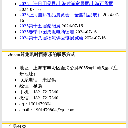
2025上海日用品展/上海时尚家居展/上海百货展
2024-07-16
2025上海国际礼品展览会（全国礼品展）
2024-07-
16
2025第十五届储能展
2024-07-16
2025春季中国跨境电商留着
2024-07-16
2024第十八届物流供应链展览会
2024-07-16
z6com尊龙凯时百家乐的联系方式
地址：上海市奉贤区金海公路6055号11幢5层（注
册地址）
联系电话：未提供
经理：杨晨
手机：18217217340
微信：18217217340
qq：1901479804
email：
1901479804@qq.com
产品分类