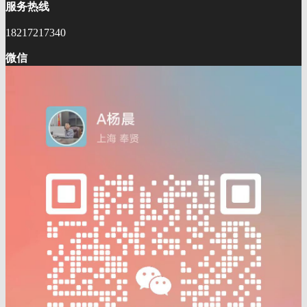
服务热线
18217217340
微信