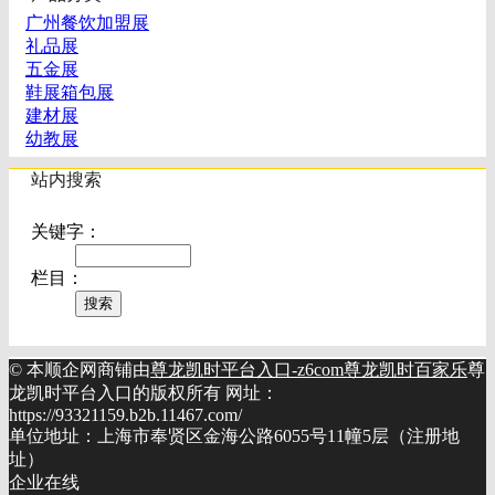
广州餐饮加盟展
礼品展
五金展
鞋展箱包展
建材展
幼教展
站内搜索
关键字：
栏目：
© 本顺企网商铺由
尊龙凯时平台入口-z6com尊龙凯时百家乐
尊
龙凯时平台入口的版权所有 网址：
https://93321159.b2b.11467.com/
单位地址：上海市奉贤区金海公路6055号11幢5层（注册地
址）
企业在线