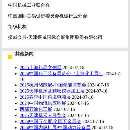
中国机械工业联合会
中国国际贸易促进委员会机械行业分会
组织机构
振威会展·天津振威国际会展集团股份有限公司
其他新闻
2025上海礼品文创展
2024-07-16
2024中国化工装备展览会（上海化工展）
2024-07-
16
2025杭州储能展-中国储能博览会
2024-07-16
2025天津机床及精密仪器加工展
2024-07-16
2025春季中国跨境电商展
2024-07-16
2024中国物流供应链展
2024-07-16
西部石油化工展
2024-07-16
2025天津机器人展览会
2024-07-16
2024中国五金展/全国五金展会
2024-07-16
2024中国内燃机展/中国动力设备展
2024-07-16