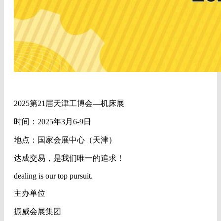
2025第21届天津工博会—机床展
时间：2025年3月6-9日
地点：国家会展中心（天津）
达成交易，是我们唯一的追求！
dealing is our top pursuit.
主办单位
振威会展集团