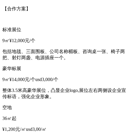
【合作方案】
标准展位
9㎡¥12,000元/个
包括地毯、三面围板、公司名称楣板、咨询桌一张、椅子两
把、射灯两盏、电源插座一个。
豪华标展
9㎡¥14,000元/个usd3,000/个
整体3.5米高豪华展位，凸显企业logo,展位左右两侧设企业宣
传标语，强化企业形象。
空地
36㎡起
¥1,200元/㎡usd3,00/㎡