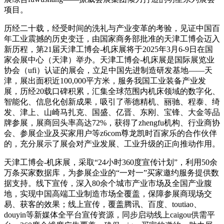
项目。
历经二十载，经受时间的洗礼与产业变革的考验，见证中国百
年工业震撼的历史变迁，由国家商务部批准的天津工博会迈入
新历程，第21届天津工博会-机床展将于2025年3月6-9日在国
家会展中心（天津）举办。天津工博会-机床展是国际展览业
协会（ufi）认证的展会，立足中国先进制造研发基地——天
津，展出面积近100,000平方米，服务我国工业装备产业发
展，历经20载口碑积累，汇集全球范围内机床领域的数字化、
智能化、信息化创新成果，吸引了蒂德精机、丽驰、程泰、绮
发、津上、山崎马扎克、国盛、亿晋、东刚、宝锋、大金等品
牌参展，展商回头率高达72%，获得了zhengfu机构、行业商协
会、参展企业及买家用户等z6com尊龙凯时百家乐的合作伙伴
的，充分展示了展会对产业发展、工业升级的正向推动作用。
天津工博会-机床展，采取“24小时360度宣传计划”，利用50余
万条买家数据库，为参展企业的“一对一”买家邀约服务提供数
据支持。线下宣传，深入80余个城市产业市场及全国产业腹
地，实现中国高端工业制造市场全覆盖，保障参展商现场交
易、获客的效果；线上宣传，覆盖腾讯、百度、toutiao、
douyin等新媒体全平台宣传资源，同步启动线上caigou供需平