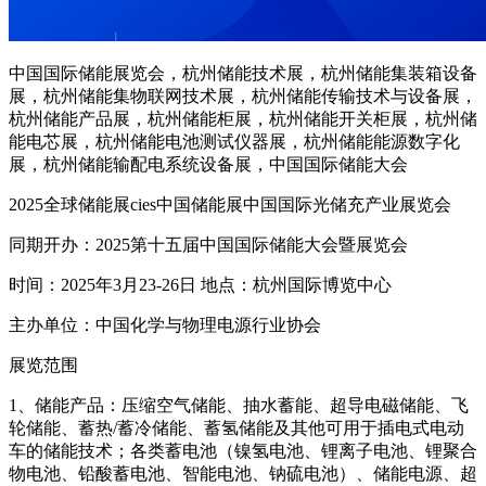
中国国际储能展览会，杭州储能技术展，杭州储能集装箱设备
展，杭州储能集物联网技术展，杭州储能传输技术与设备展，
杭州储能产品展，杭州储能柜展，杭州储能开关柜展，杭州储
能电芯展，杭州储能电池测试仪器展，杭州储能能源数字化
展，杭州储能输配电系统设备展，中国国际储能大会
2025全球储能展cies中国储能展中国国际光储充产业展览会
同期开办：2025第十五届中国国际储能大会暨展览会
时间：2025年3月23-26日 地点：杭州国际博览中心
主办单位：中国化学与物理电源行业协会
展览范围
1、储能产品：压缩空气储能、抽水蓄能、超导电磁储能、飞
轮储能、蓄热/蓄冷储能、蓄氢储能及其他可用于插电式电动
车的储能技术；各类蓄电池（镍氢电池、锂离子电池、锂聚合
物电池、铅酸蓄电池、智能电池、钠硫电池）、储能电源、超