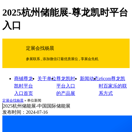
2025杭州储能展-尊龙凯时平台
入口
定展会找杨晨
参展联系 , 添加微信订最优质展位 , 享展会先机
商铺尊龙
关于单位
尊龙凯时
新闻动态
z6com尊龙凯
凯时平台
平台入口
时百家乐的联
入口首页
的产品展
系方式
示
定展会找杨晨
» 单位新闻
2025杭州储能展-中国国际储能展
发布时间：2024-07-16