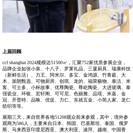
上届回顾
ccf shanghai 2024规模达51500㎡，汇聚752家优质参展企业，
品牌企业如张小泉、十八子、罗莱礼品、三厦厨具、瑞康科技
（新鲜生活）、力王、阿米尔、多宝、金鸿源、竹青庭、大
木、派朗甄选、可物厨房、创琪、龙的、福荣极物、泰洁、米
客、可士多、小杯故事、优尊陶瓷、尊屹陶瓷、大进玻璃、泰
强瓷业、环银、宏轩阁、可可尼、色丽雅、品瑶、米嘉、金
冠、开普特、品唤、优促、力仁、东就五金、小简人家、龙仁
纺织等等。
展期三天，来自世界各地51208观众前来参观，其中，境外参
观商为586人，主要来自日本、韩国、巴基斯坦、泰国、俄罗
斯、马来西亚印度尼西亚、澳大利亚、迪拜、越南、中国香