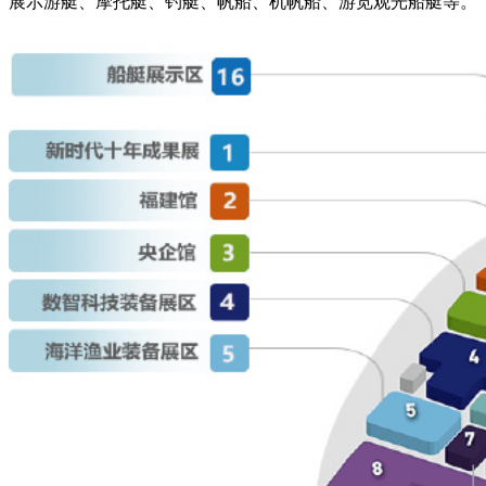
展示游艇、摩托艇、钓艇、帆船、机帆船、游览观光船艇等。