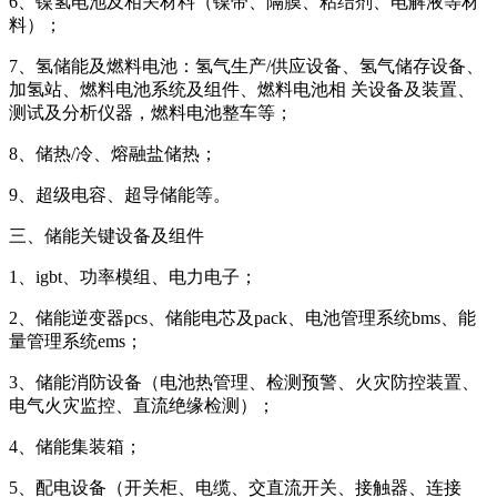
6、镍氢电池及相关材料（镍带、隔膜、粘结剂、电解液等材
料）；
7、氢储能及燃料电池：氢气生产/供应设备、氢气储存设备、
加氢站、燃料电池系统及组件、燃料电池相 关设备及装置、
测试及分析仪器，燃料电池整车等；
8、储热/冷、熔融盐储热；
9、超级电容、超导储能等。
三、储能关键设备及组件
1、igbt、功率模组、电力电子；
2、储能逆变器pcs、储能电芯及pack、电池管理系统bms、能
量管理系统ems；
3、储能消防设备（电池热管理、检测预警、火灾防控装置、
电气火灾监控、直流绝缘检测）；
4、储能集装箱；
5、配电设备（开关柜、电缆、交直流开关、接触器、连接